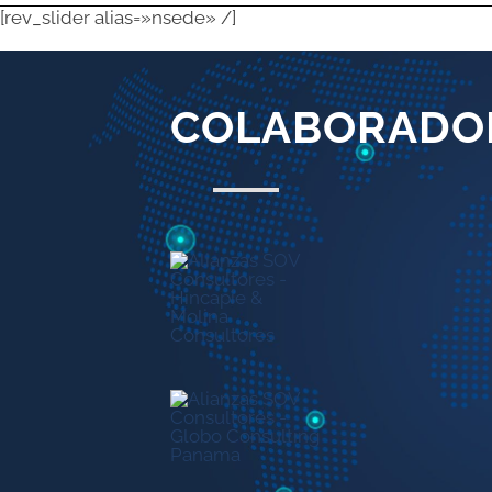
[rev_slider alias=»nsede» /]
COLABORADO