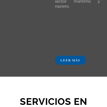
sector marítimo y
naviero.
____ ____ ____
____ ____ ____ ____
____ ____ ____ ____
____ ____ ____ ____
____ ____ ____ ____
____ ____ ____ ____
____ ____ ____ ____
____ ____ ____ ____
____ ____
LEER MÁS
SERVICIOS EN